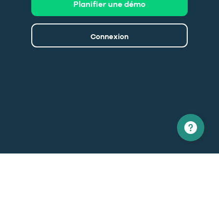
Planifier une démo
Connexion
Amérique du nord
Europe
1 866 529-6214
+33 1 86 76 69 96
Contactez-nous