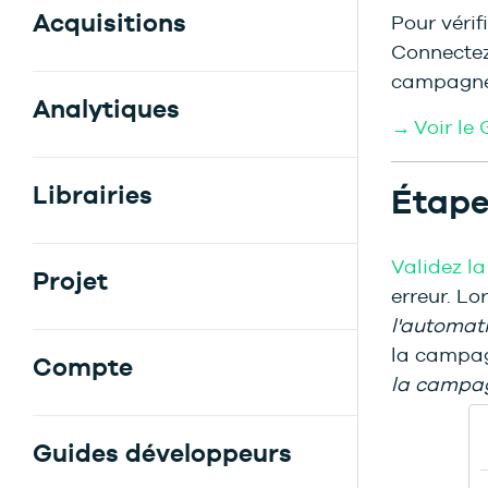
Acquisitions
Pour vérif
Connectez
campagne
Analytiques
→ Voir le
Librairies
Étape
Validez l
Projet
erreur. Lo
l'automat
la campag
Compte
la campa
Guides développeurs