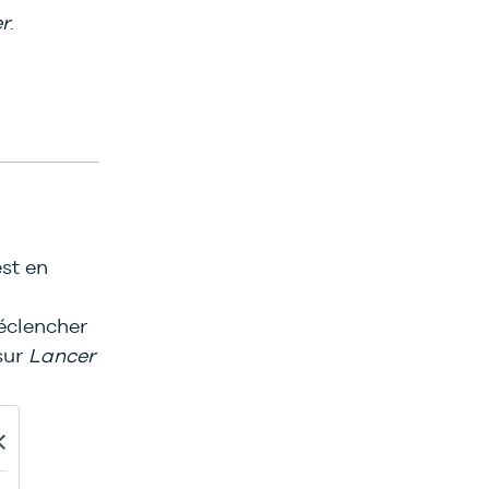
r
.
st en
éclencher
sur
Lancer