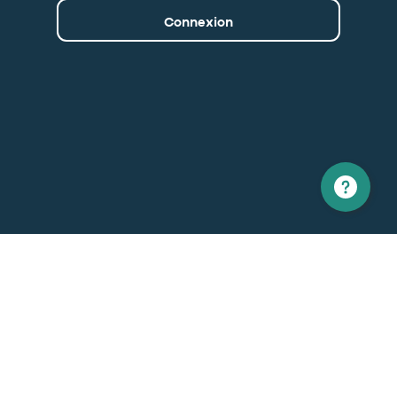
Connexion
Amérique du nord
Europe
1 866 529-6214
+33 1 86 76 69 96
Contactez-nous
Général