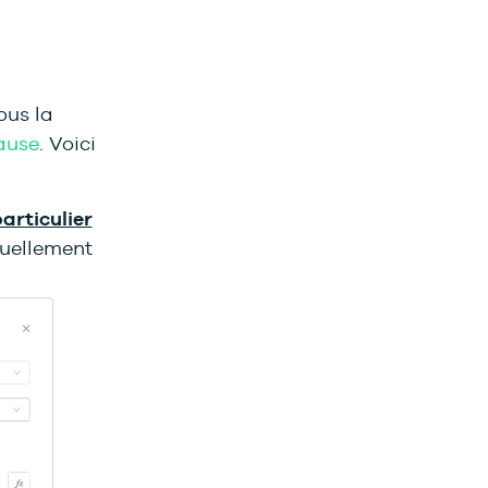
ous la
ause
. Voici
particulier
uellement