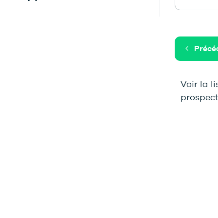
Précé
Voir la l
prospect