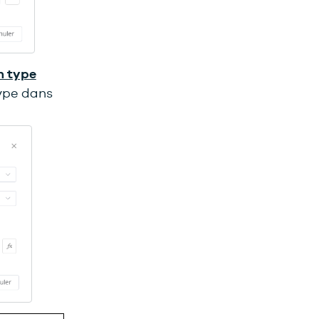
n type
ype dans