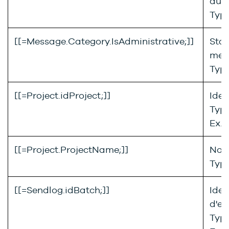
du 
Type
[[=Message.Category.IsAdministrative;]]
Stat
mes
Type
[[=Project.idProject;]]
Iden
Type
Ex. :
[[=Project.ProjectName;]]
Nom
Type
[[=Sendlog.idBatch;]]
Iden
d'en
Type