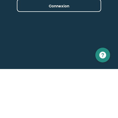
Connexion
Amérique du nord
Europe
1 866 529-6214
+33 1 86 76 69 96
Contactez-nous
Général