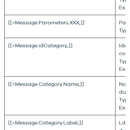
Ex. 
[[=Message.Parameters.XXX;]]
Par
Type
[[=Message.idCategory;]]
Iden
com
Type
Ex. 
[[=Message.Category.Name;]]
Nom
du 
Type
Ex. 
[[=Message.Category.Label;]]
Libe