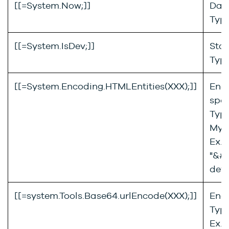
[[=System.Now;]]
Date
Type
[[=System.IsDev;]]
Sta
Type
[[=System.Encoding.HTMLEntities(XXX);]]
Enc
spé
Type
My 
Ex. :
"&#
devi
[[=system.Tools.Base64.urlEncode(XXX);]]
Enc
Type
Ex.