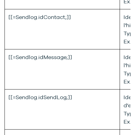
Ex. 
[[=Sendlog.idContact;]]
Iden
l'hi
Type
Ex. 
[[=Sendlog.idMessage;]]
Iden
l'hi
Type
Ex. 
[[=Sendlog.idSendLog;]]
Iden
d'en
Type
Ex. 