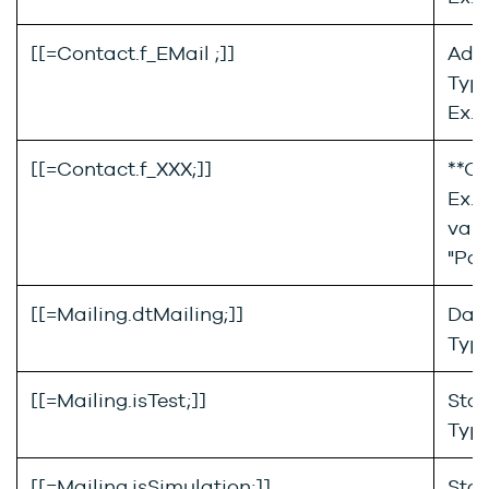
[[=Contact.f_EMail ;]]
Adre
Type
Ex. 
[[=Contact.f_XXX;]]
**Ch
Ex. :
vale
"Par
[[=Mailing.dtMailing;]]
Date
Type
[[=Mailing.isTest;]]
Stat
Typ
[[=Mailing.isSimulation;]]
Stat