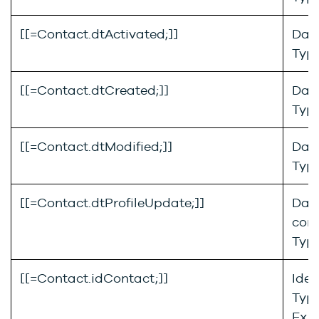
[[=Contact.dtActivated;]]
Date
Type
[[=Contact.dtCreated;]]
Date
Type
[[=Contact.dtModified;]]
Date
Type
[[=Contact.dtProfileUpdate;]]
Date
con
Type
[[=Contact.idContact;]]
Iden
Type
Ex. 