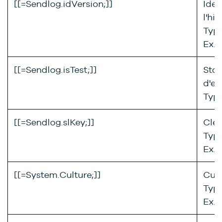
[[=Sendlog.idVersion;]]
Iden
l'hi
Type
Ex. 
[[=Sendlog.isTest;]]
Stat
d'en
Type
[[=Sendlog.slKey;]]
Clé 
Type
Ex. 
[[=System.Culture;]]
Cult
Type
Ex. 