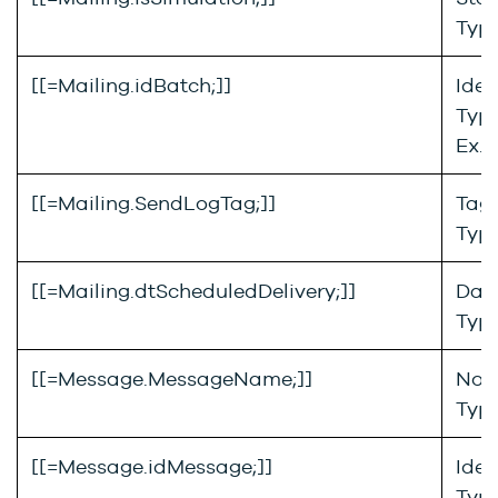
Type
[[=Mailing.idBatch;]]
Iden
Type
Ex. :
[[=Mailing.SendLogTag;]]
Tag 
Type
[[=Mailing.dtScheduledDelivery;]]
Date
Type
[[=Message.MessageName;]]
Nom
Type
[[=Message.idMessage;]]
Iden
Type