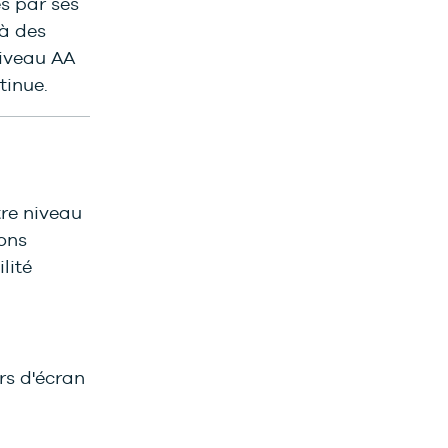
s par ses
 à des
niveau AA
tinue.
re niveau
lons
lité
urs d'écran