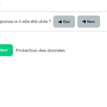
.
ponse a-t-elle été utile ?
Oui
Non
Protection des données
dent