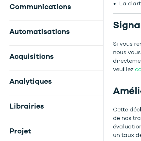
La clar
Communications
Signa
Automatisations
Si vous re
nous vous 
Acquisitions
directemen
veuillez
co
Analytiques
Améli
Librairies
Cette décl
de nos tra
évaluatio
Projet
un taux de