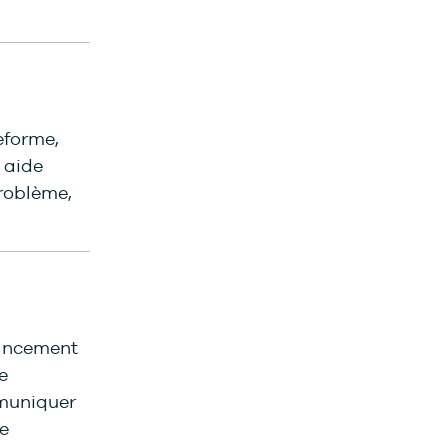
eforme,
 aide
problème,
vancement
e
mmuniquer
e