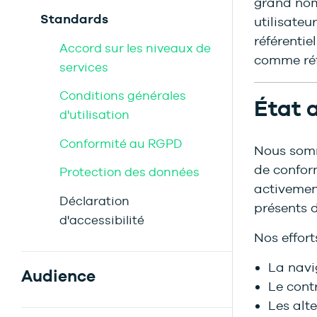
grand nomb
Standards
utilisate
référentie
Accord sur les niveaux de
comme réfé
services
Conditions générales
État 
d'utilisation
Conformité au RGPD
Nous somm
de conform
Protection des données
activement
Déclaration
présents 
d'accessibilité
Nos effor
La navig
Audience
Le contr
Les alte