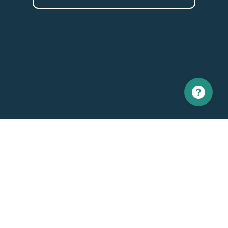
Amérique du nord
Europe
1 866 529-6214
+33 1 86 76 69 96
Contactez-nous
Général
Support