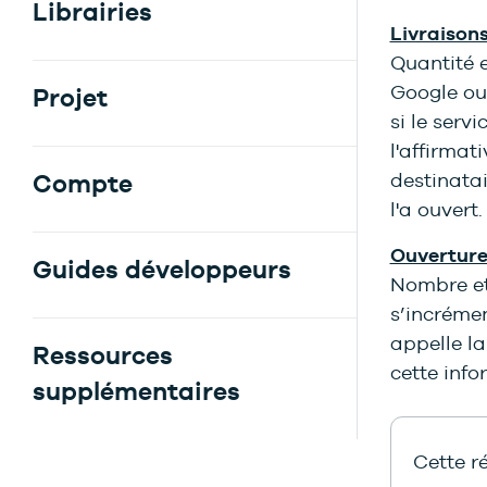
Librairies
Livraison
Quantité 
Google ou 
Projet
si le serv
l'affirmat
destinatai
Compte
l'a ouvert.
Ouverture
Guides développeurs
Nombre et
s’incrémen
appelle l
Ressources
cette info
supplémentaires
Cette ré