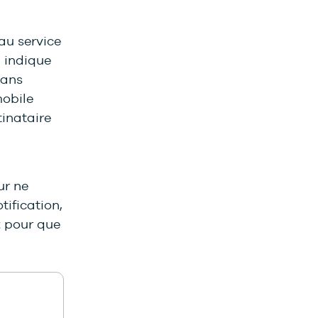
au service
n indique
dans
mobile
tinataire
ur ne
tification,
t
pour que