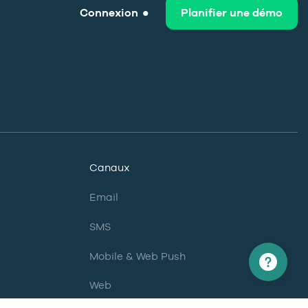
Connexion
Planifier une démo
Canaux
Email
SMS
Mobile & Web Push
Web