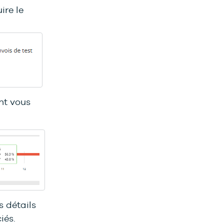
ire le
nt vous
s détails
iés.